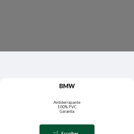
cobre cada cantinho do assoalho e você tem 30 dias de
garantia para testar.
Escolher meu Tapete
BMW
Antiderrapante
100% PVC
Garantia
E
s
c
o
l
h
e
r