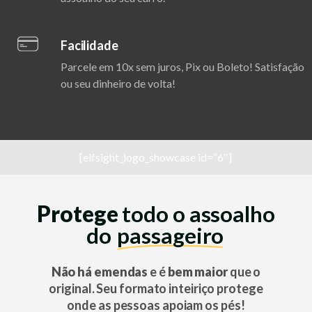
Facilidade
Parcele em 10x sem juros, Pix ou Boleto! Satisfação
ou seu dinheiro de volta!
[elfsight_logo_showcase id=”6″]
Protege
todo o assoalho
do
passageiro
Não há emendas
e é
bem maior
que o
original. Seu formato inteiriço protege
onde as pessoas apoiam os pés!