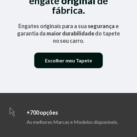
engate
original
de
fábrica.
Engates originais para a sua
segurança
e
garantia da
maior durabilidade
do tapete
no seu carro.
Escolher meu Tapete
+700 opções
As melhores Marcas e Modelos disponíveis.