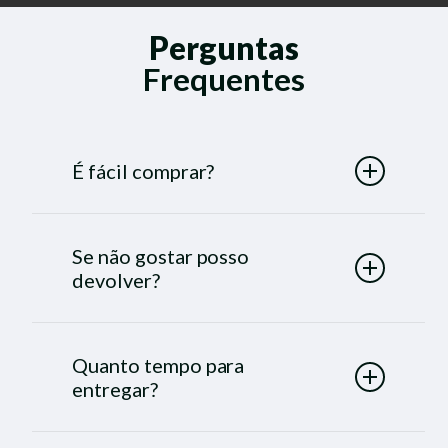
Perguntas
Frequentes
É fácil comprar?
Sim, é muito fácil!
Clique aqui
, selecione a
Marca, Modelo e Ano do seu veículo e por
Se não gostar posso
último a Cor do tapete e prossiga para a etapa
devolver?
final de pagamento.
Sim! Temos uma Garantia incondicional: seja
qual for o motivo, se você comprar e não
Quanto tempo para
gostar do Tapkar, você tem 30 dias para
entregar?
devolver a partir do recebimento do produto
sem nenhum custo de devolução.
O prazo de produção é de até 2 dias úteis.