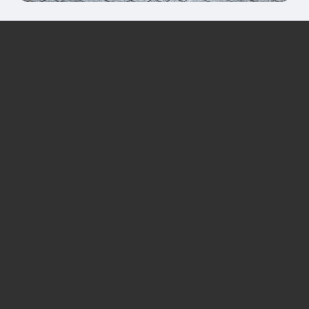
Zero risco:
30 dias
ou seu
dinheiro de volta!
Se, porventura, nossos produtos não
corresponderem às suas expectativas, você
tem até 30 dias para devolver.
Escolher meu Tapete