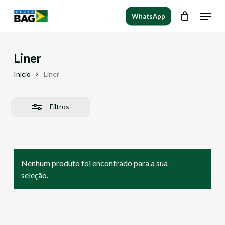
Ir
Menu
WhatsApp
para
Fechar
Fechar
Carrinho
o
carrinho
filtros
conteúdo
principal
Liner
Início
Liner
Filtros
Nenhum produto foi encontrado para a sua
seleção.